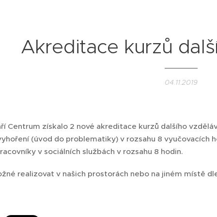
Akreditace kurzů dalš
04.11.2019
áří Centrum získalo 2 nové akreditace kurzů dalšího vzdělá
yhoření (úvod do problematiky) v rozsahu 8 vyučovacích h
pracovníky v sociálních službách v rozsahu 8 hodin.
žné realizovat v našich prostorách nebo na jiném místě dl