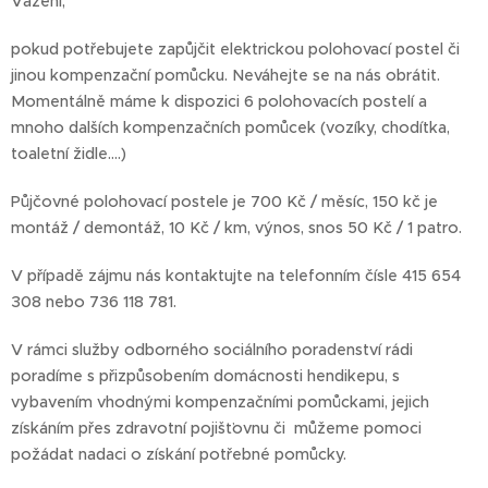
Vážení,
pokud potřebujete zapůjčit elektrickou polohovací postel či
jinou kompenzační pomůcku. Neváhejte se na nás obrátit.
Momentálně máme k dispozici 6 polohovacích postelí a
mnoho dalších kompenzačních pomůcek (vozíky, chodítka,
toaletní židle....)
Půjčovné polohovací postele je 700 Kč / měsíc, 150 kč je
montáž / demontáž, 10 Kč / km, výnos, snos 50 Kč / 1 patro.
V případě zájmu nás kontaktujte na telefonním čísle 415 654
308 nebo 736 118 781.
V rámci služby odborného sociálního poradenství rádi
poradíme s přizpůsobením domácnosti hendikepu, s
vybavením vhodnými kompenzačními pomůckami, jejich
získáním přes zdravotní pojišťovnu či můžeme pomoci
požádat nadaci o získání potřebné pomůcky.