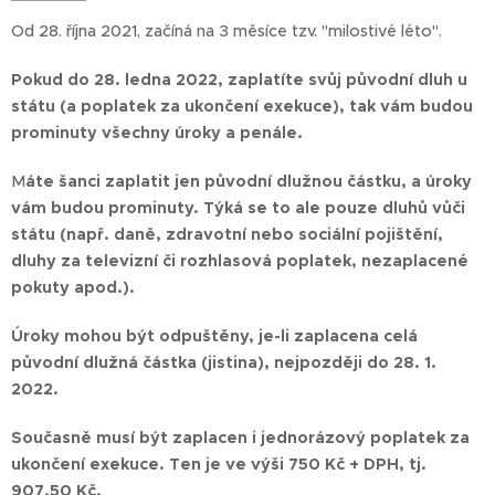
Od 28. října 2021, začíná na 3 měsíce tzv. "milostivé léto".
Pokud do 28. ledna 2022, zaplatíte svůj původní dluh u
státu (a poplatek za ukončení exekuce), tak vám budou
prominuty všechny úroky a penále.
M
áte šanci zaplatit jen původní dlužnou částku, a úroky
vám budou prominuty. Týká se to ale pouze dluhů vůči
státu (např. daně, zdravotní nebo sociální pojištění,
dluhy za televizní či rozhlasová poplatek, nezaplacené
pokuty apod.).
Úroky mohou být odpuštěny, je-li zaplacena celá
původní dlužná částka (jistina), nejpozději do 28. 1.
2022.
Současně musí být zaplacen i jednorázový poplatek za
ukončení exekuce. Ten je ve výši 750 Kč + DPH, tj.
907,50 Kč.