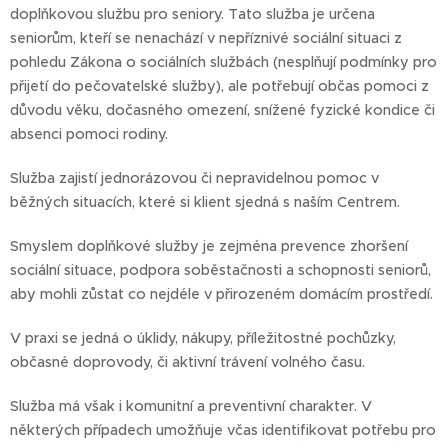
doplňkovou službu pro seniory. Tato služba je určena
seniorům, kteří se nenachází v nepříznivé sociální situaci z
pohledu Zákona o sociálních službách (nesplňují podmínky pro
přijetí do pečovatelské služby), ale potřebují občas pomoci z
důvodu věku, dočasného omezení, snížené fyzické kondice či
absenci pomoci rodiny.
Služba zajistí jednorázovou či nepravidelnou pomoc v
běžných situacích, které si klient sjedná s naším Centrem.
Smyslem doplňkové služby je zejména prevence zhoršení
sociální situace, podpora soběstačnosti a schopnosti seniorů,
aby mohli zůstat co nejdéle v přirozeném domácím prostředí.
V praxi se jedná o úklidy, nákupy, příležitostné pochůzky,
občasné doprovody, či aktivní trávení volného času.
Služba má však i komunitní a preventivní charakter. V
některých případech umožňuje včas identifikovat potřebu pro