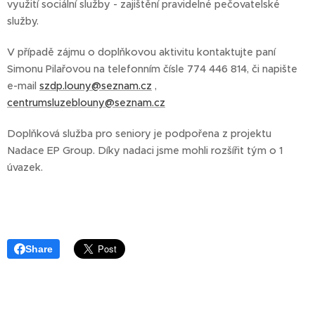
využití sociální služby - zajištění pravidelné pečovatelské
služby.
V případě zájmu o doplňkovou aktivitu kontaktujte paní
Simonu Pilařovou na telefonním čísle 774 446 814, či napište
e-mail
szdp.louny@seznam.cz
,
centrumsluzeblouny@seznam.cz
Doplňková služba pro seniory je podpořena z projektu
Nadace EP Group. Díky nadaci jsme mohli rozšířit tým o 1
úvazek.
Share