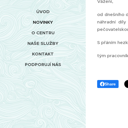
Vážení,
ÚVOD
od dnešního d
náhradní díl
NOVINKY
pečovatelskou
O CENTRU
S přáním hez
NAŠE SLUŽBY
KONTAKT
tým pracovní
PODPORUJÍ NÁS
Share