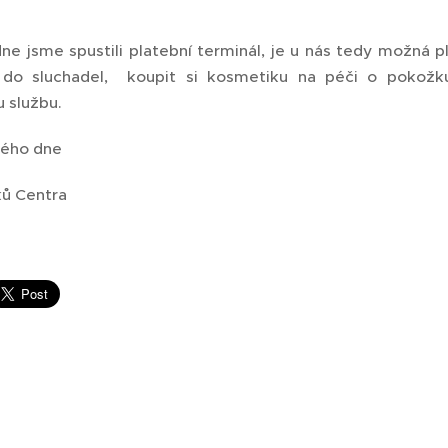
ne jsme spustili platební terminál, je u nás tedy možná p
y do sluchadel, koupit si kosmetiku na péči o pokožku
 službu.
kého dne
ků Centra