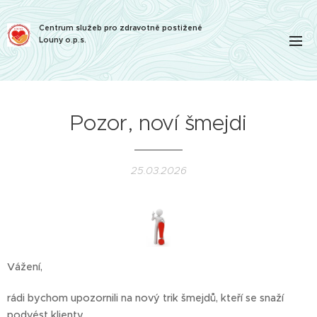
Centrum služeb pro zdravotně postižené
Louny o.p.s.
Pozor, noví šmejdi
25.03.2026
Vážení,
rádi bychom upozornili na nový trik šmejdů, kteří se snaží
podvést klienty.