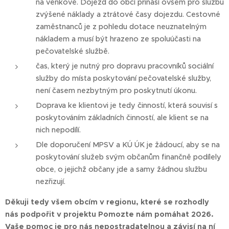
na venkově. Dojezd do obcí přináší ovšem pro službu
zvýšené náklady a ztrátové časy dojezdu. Cestovné
zaměstnanců je z pohledu dotace neuznatelným
nákladem a musí být hrazeno ze spoluúčasti na
pečovatelské službě.
čas, který je nutný pro dopravu pracovníků sociální
služby do místa poskytování pečovatelské služby,
není časem nezbytným pro poskytnutí úkonu.
Doprava ke klientovi je tedy činností, která souvisí s
poskytováním základních činností, ale klient se na
nich nepodílí.
Dle doporučení MPSV a KÚ ÚK je žádoucí, aby se na
poskytování služeb svým občanům finančně podílely
obce, o jejichž občany jde a samy žádnou službu
nezřizují.
Děkuji tedy všem obcím v regionu, které se rozhodly
nás podpořit v projektu Pomozte nám pomáhat 2026.
Vaše pomoc je pro nás nepostradatelnou a závisí na ní