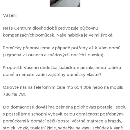
Vážení,
Naše Centrum dlouhodobě provozuje půjčovnu
kompenzačních pomůcek. Naše nabídka je velmi široká.
Pomůcky přepravujeme v případě potřeby až k Vám domů
(zejména v Lounech a spádových obcích Lounska).
Propouští Vašeho dědečka, babičku, maminku nebo tatínka
domů a nemáte zatím zajištěny pomůcky vlastní?
Oslovte nás na telefonním čísle 415 654 308 nebo na mobilu
736 118 781.
Do domácnosti dovážíme zejména polohovací postele, spolu
s postelí jsme schopni vybavit celou domácnost potřebnými
pomůckami k domácí péči (postel včetně matrace a hrazdy,
stolek, vozík, toaletní židle, sedačka na vanu, schůdek k vaně