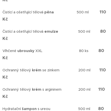
110
Čistící a ošetřující tělová
pěna
500 ml
Kč
80
Čistící a ošetřující tělová
emulze
500 ml
Kč
80
Vlhčené
ubrousky
XXL 80 ks
Kč
110
Ochranný tělový
krém
se zinkem 200 ml
Kč
110
Ochranný tělový
krém
s argininem 200 ml
Kč
80
Hydratační
šampon
s ureou 500 ml