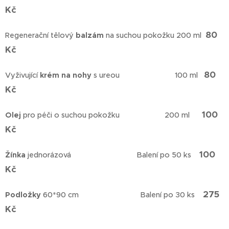
Kč
80
Regenerační tělový
balzám
na suchou pokožku 200 ml
Kč
80
Vyživující
krém na nohy
s ureou 100 ml
Kč
100
Olej
pro péči o suchou pokožku 200 ml
Kč
100
Žínka
jednorázová Balení po 50 ks
Kč
275
Podložky
60*90 cm Balení po 30 ks
Kč